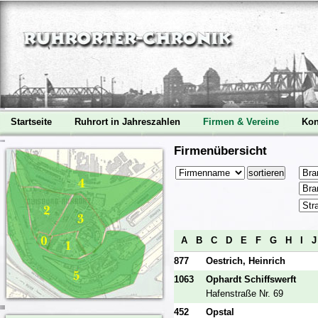
Startseite
Ruhrort in Jahreszahlen
Firmen & Vereine
Kon
Firmenübersicht
A
B
C
D
E
F
G
H
I
877
Oestrich, Heinrich
1063
Ophardt Schiffswerft
Hafenstraße Nr. 69
452
Opstal