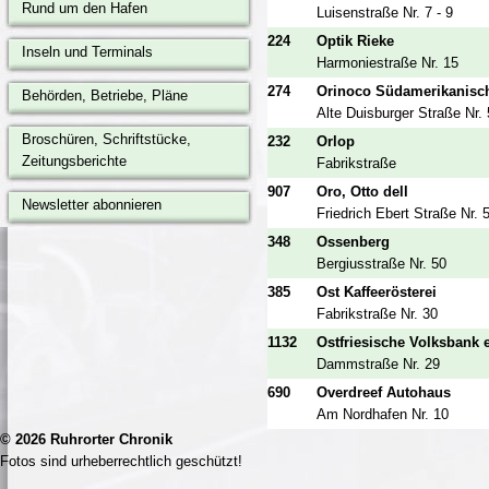
Rund um den Hafen
Luisenstraße Nr. 7 - 9
224
Optik Rieke
Inseln und Terminals
Harmoniestraße Nr. 15
274
Orinoco Südamerikanisch
Behörden, Betriebe, Pläne
Alte Duisburger Straße Nr. 
Broschüren, Schriftstücke,
232
Orlop
Zeitungsberichte
Fabrikstraße
907
Oro, Otto dell
Newsletter abonnieren
Friedrich Ebert Straße Nr. 
348
Ossenberg
Bergiusstraße Nr. 50
385
Ost Kaffeerösterei
Fabrikstraße Nr. 30
1132
Ostfriesische Volksbank 
Dammstraße Nr. 29
690
Overdreef Autohaus
Am Nordhafen Nr. 10
© 2026
Ruhrorter Chronik
Fotos sind urheberrechtlich geschützt!