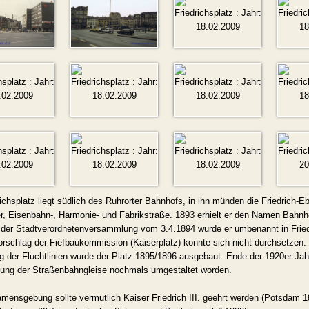
ichsplatz liegt südlich des Ruhrorter Bahnhofs, in ihn münden die Friedrich-Eb
, Eisenbahn-, Harmonie- und Fabrikstraße. 1893 erhielt er den Namen Bahnh
der Stadtverordnetenversammlung vom 3.4.1894 wurde er umbenannt in Friedr
schlag der Fiefbaukommission (Kaiserplatz) konnte sich nicht durchsetzen.
g der Fluchtlinien wurde der Platz 1895/1896 ausgebaut. Ende der 1920er Jah
gung der Straßenbahngleise nochmals umgestaltet worden.
amensgebung sollte vermutlich Kaiser Friedrich III. geehrt werden (Potsdam 