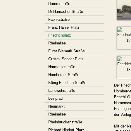
Dammstraße
Dr Hamacher Straße
Fabrikstraße
Franz Haniel Platz
Friedrichplatz
Rheinallee
Fürst Bismark Straße
Gustav Sander Platz
Harmoniestraße
Homberger Straße
König Friedrich Straße
Der Friedr
Landwehrstraße
Homberger
Beschluß 
Leinpfad
Namensvor
Neumarkt
Festlegun
Rheinallee
der Verle
Rheinbrückenstraße
Mit der N
Richard Hindorf Platz