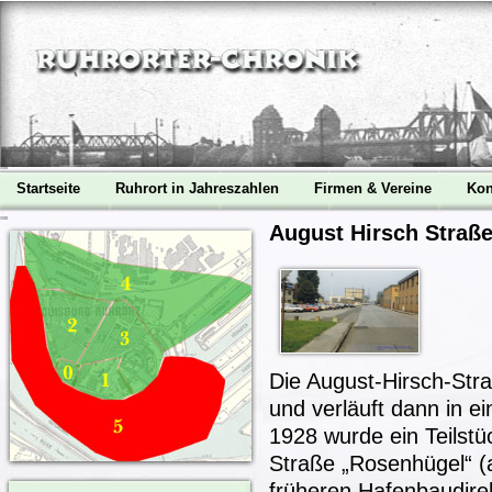
Startseite
Ruhrort in Jahreszahlen
Firmen & Vereine
Kon
August Hirsch Straß
Die August-Hirsch-Str
und verläuft dann in e
1928 wurde ein Teilst
Straße „Rosenhügel“ (
früheren Hafenbaudire