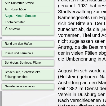
Alte Ruhrorter Straße
genannt. 1931 hat dess
Am Rosenhügel
Stadtverwaltung zur e
August Hirsch Strasse
Namensgebets um Erg
Containerhafen
sich der Bitte an. Der 
Vinckeweg
zunächst ab, da die „
Vornamen, Titel und A
nicht zugelassen seien
Rund um den Hafen
Antrag, da die Bestim
der in vielen Fällen ab
Inseln und Terminals
die Umbenennung in Au
Behörden, Betriebe, Pläne
August Hirsch wurde am
Broschüren, Schriftstücke,
(Holstein) geboren. N
Zeitungsberichte
Ausbildung an den Mari
Newsletter abonnieren
seit 1882 im Dienst d
Verein in Duisburg de
Nach verschiedenen Tä